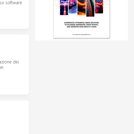
rso software
azione dei
me.