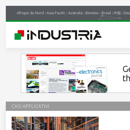
Afrique du Nord
Asia-Pacific
Australia
Benelux
Brasil
中国
Deu
CASI APPLICATIVI