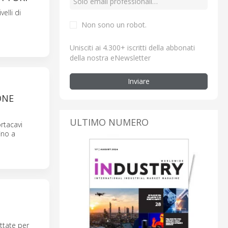
elli di
Non sono un robot.
Unisciti ai 4.300+ iscritti della abbonati
della nostra eNewsletter
Inviare
ONE
ULTIMO NUMERO
rtacavi
ino a
ttate per