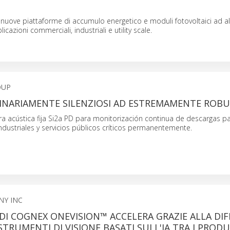
 nuove piattaforme di accumulo energetico e moduli fotovoltaici ad al
icazioni commerciali, industriali e utility scale.
OUP
INARIAMENTE SILENZIOSI AD ESTREMAMENTE ROBU
ara acústica fija Si2a PD para monitorización continua de descargas pa
industriales y servicios públicos críticos permanentemente.
NY INC
DI COGNEX ONEVISION™ ACCELERA GRAZIE ALLA DI
STRUMENTI DI VISIONE BASATI SULL'IA TRA I PROD