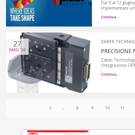
Dal 9 al 12 giugn
implementare un'i
Continua…
27
ZABER TECHNOL
MAG
'26
PRECISIONE 
Zaber Technologi
l'integrazione O
Continua…
1
...
8
9
10
11