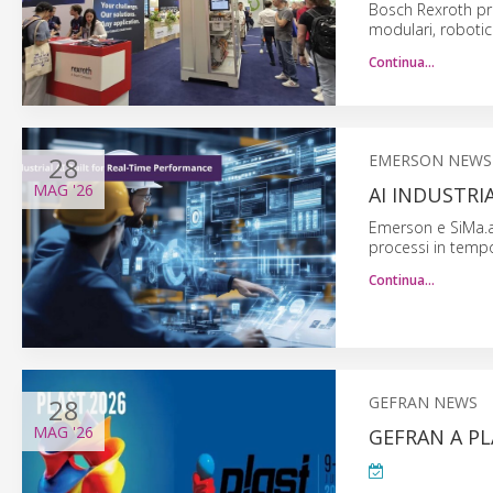
Bosch Rexroth pre
modulari, robotica
Continua…
28
EMERSON NEWS
MAG
'26
AI INDUSTR
Emerson e SiMa.ai
processi in tempo
Continua…
28
GEFRAN NEWS
MAG
'26
GEFRAN A PL