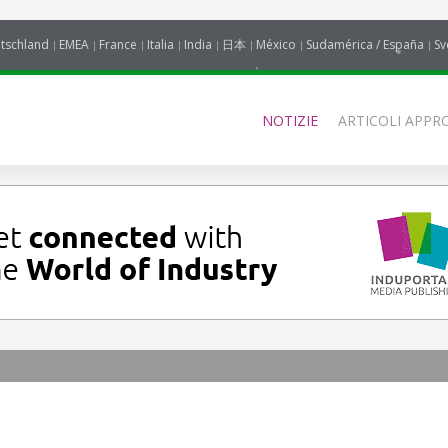
tschland
EMEA
France
Italia
India
日本
México
Sudamérica / España
Sv
NOTIZIE
ARTICOLI APPRO