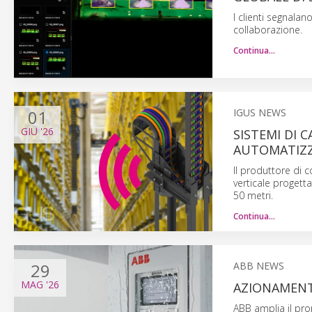
I clienti segnalan
collaborazione.
Continua…
01
IGUS NEWS
GIU
'26
SISTEMI DI 
AUTOMATIZZ
Il produttore di
verticale progett
50 metri.
Continua…
29
ABB NEWS
MAG
'26
AZIONAMENTI
ABB amplia il pro