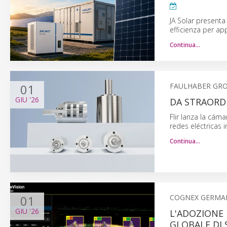
JA Solar presenta
efficienza per appl
Continua…
01
FAULHABER GR
GIU
'26
DA STRAORD
Flir lanza la cám
redes eléctricas 
Continua…
01
COGNEX GERMA
GIU
'26
L'ADOZIONE 
GLOBALE DI 