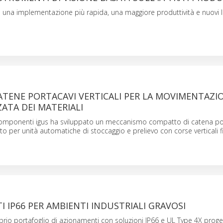
o una implementazione più rapida, una maggiore produttività e nuovi liv
CATENE PORTACAVI VERTICALI PER LA MOVIMENTAZI
ATA DEI MATERIALI
 componenti igus ha sviluppato un meccanismo compatto di catena po
ato per unità automatiche di stoccaggio e prelievo con corse verticali f
 IP66 PER AMBIENTI INDUSTRIALI GRAVOSI
prio portafoglio di azionamenti con soluzioni IP66 e UL Type 4X proge