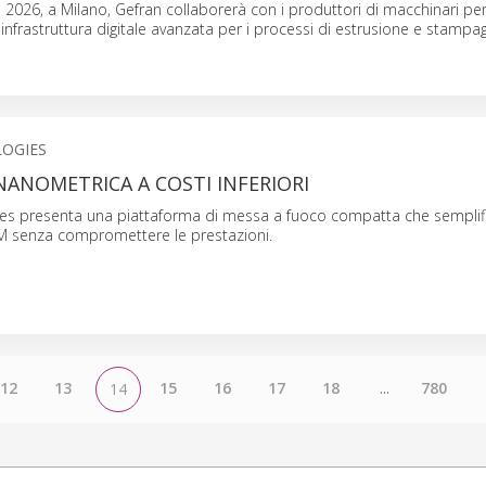
o 2026, a Milano, Gefran collaborerà con i produttori di macchinari pe
nfrastruttura digitale avanzata per i processi di estrusione e stampag
OGIES
NANOMETRICA A COSTI INFERIORI
es presenta una piattaforma di messa a fuoco compatta che semplif
EM senza compromettere le prestazioni.
12
13
15
16
17
18
...
780
14