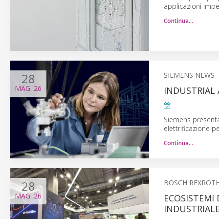
applicazioni impeg
Continua…
28
SIEMENS NEWS
MAG
'26
INDUSTRIAL 
Siemens presenta 
elettrificazione pe
Continua…
28
BOSCH REXROT
MAG
'26
ECOSISTEMI 
INDUSTRIAL