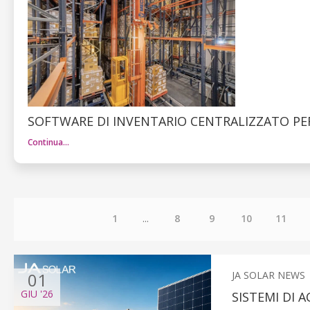
SOFTWARE DI INVENTARIO CENTRALIZZATO PER
Continua…
1
...
8
9
10
11
01
JA SOLAR NEWS
GIU
'26
SISTEMI DI 