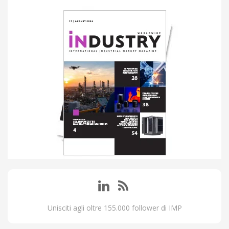
Unisciti agli oltre 155.000 follower di IMP