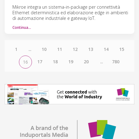
Mikroe integra un sistema-in-package per connettività
Ethernet deterministica ed elaborazione edge in ambienti
di automazione industriale e gateway IoT.
Continua…
1
...
10
11
12
13
14
15
17
18
19
20
...
780
16