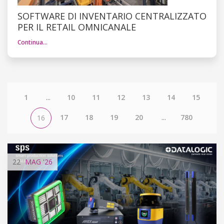
SOFTWARE DI INVENTARIO CENTRALIZZATO
PER IL RETAIL OMNICANALE
Continua…
1
...
10
11
12
13
14
15
17
18
19
20
...
780
16
22
MAG
'26