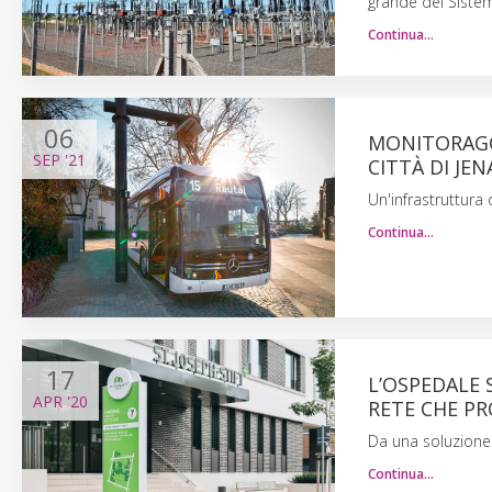
grande del Sistem
Continua…
06
MONITORAGGI
SEP
'21
CITTÀ DI JEN
Un'infrastruttura 
Continua…
17
L’OSPEDALE 
APR
'20
RETE CHE P
Da una soluzione 
Continua…