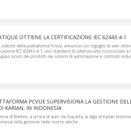
TIQUE OTTIENE LA CERTIFICAZIONE IEC 62443-4-1
 editore della piattaforma PcVue, annuncia con orgoglio di aver otte
ficazione IEC 62443-4-1, uno standard di cybersecurity riconosciuto a li
iluppo sicuro dei prodotti nei sistemi di automazione e controllo indus
ATTAFORMA PCVUE SUPERVISIONA LA GESTIONE DEL
DI KARIAN, IN INDONESIA
incia di Banten, a un'ora di auto da Giacarta, la diga di Karian testimo
onesia nella gestione delle risorse idriche.