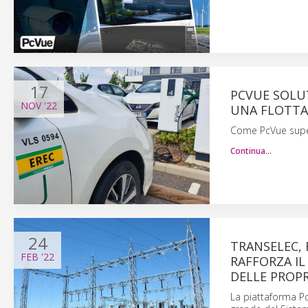
17
PCVUE SOLUT
NOV
'22
UNA FLOTTA 
Come PcVue supervi
Continua…
24
TRANSELEC, 
FEB
'22
RAFFORZA IL
DELLE PROPR
La piattaforma Pc