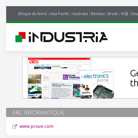
Afrique du Nord
Asia-Pacific
Australia
Benelux
Brasil
中国
Deu
ARC INFORMATIQUE
www.pcvue.com