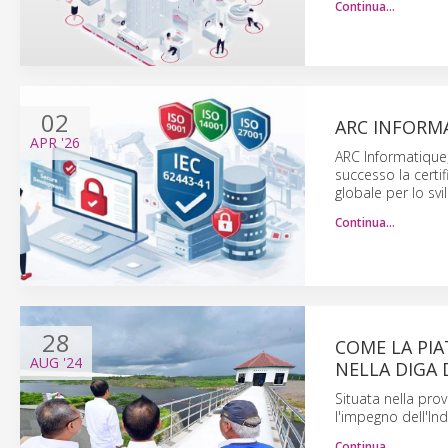
Continua…
02
ARC INFORMA
APR
'26
ARC Informatique,
successo la certi
globale per lo sv
Continua…
28
COME LA PI
AUG
'24
NELLA DIGA 
Situata nella prov
l'impegno dell'Ind
Continua…