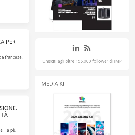
CA PER
nda francese.
Unisciti agli oltre 155.000 follower di IMP
MEDIA KIT
SIONE,
ITÀ
l, la più