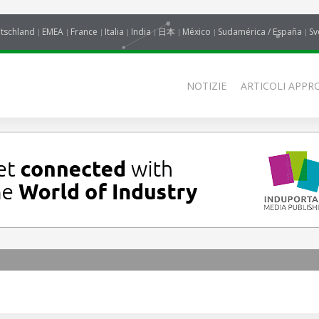
tschland
EMEA
France
Italia
India
日本
México
Sudamérica / España
Sv
NOTIZIE
ARTICOLI APPRO