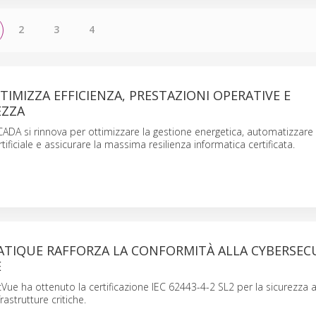
2
3
4
TIMIZZA EFFICIENZA, PRESTAZIONI OPERATIVE E
EZZA
ADA si rinnova per ottimizzare la gestione energetica, automatizzare 
rtificiale e assicurare la massima resilienza informatica certificata.
ATIQUE RAFFORZA LA CONFORMITÀ ALLA CYBERSEC
E
Vue ha ottenuto la certificazione IEC 62443-4-2 SL2 per la sicurezza a l
rastrutture critiche.