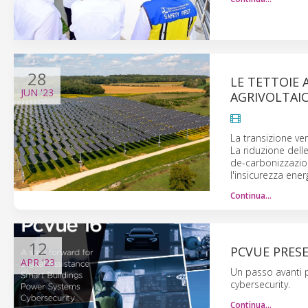
28
LE TETTOIE 
JUN
'23
AGRIVOLTAI
La transizione ver
La riduzione delle
de-carbonizzazio
l'insicurezza ener
Continua…
12
PCVUE PRES
APR
'23
Un passo avanti per
cybersecurity.
Continua…