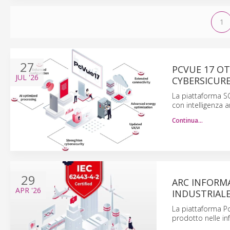
1
27
PCVUE 17 OT
JUL
'26
CYBERSICUR
La piattaforma SC
con intelligenza a
Continua…
29
ARC INFORM
APR
'26
INDUSTRIAL
La piattaforma Pc
prodotto nelle inf