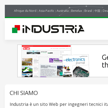
Afrique du Nord
Asia-Pacific
Australia
Benelux
Brasil
中国
Deu
CHI SIAMO
Industria è un sito Web per ingegneri tecnici it