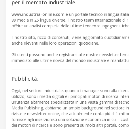
per il mercato industriale.
www.industria-online.com
è un portale tecnico in lingua itali
89 media in 25 lingue diverse. Il nostro team internazionale di 10 
offrire un'analisi completa delle ultime tendenze ingegneristiche
Il nostro sito, ricco di contenuti, viene aggiornato quotidianam
anche rilevanti nelle loro operazioni quotidiane.
Gli utenti possono anche registrarsi alle nostre newsletter tem
immediato alle ultime novità del mondo industriale e manifattur
Pubblicità:
Oggi, nel settore industriale, quando i manager sono alla ricer
utilizzo, sono i media digitali e i principali motori di ricerca I
un’utenza altamente specializzata in una vasta gamma di tecnolog
Media Publishing, abbiamo un ampio background nel settore ind
riviste e newsletter online, che attualmente conta più di 1 mili
fornisce agli inserzionisti una soluzione economica in cui il cos
dei motori di ricerca e sono presenti su molti altri portali, com