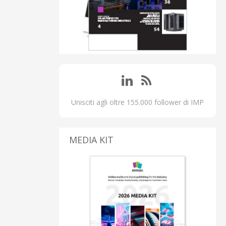
Unisciti agli oltre 155.000 follower di IMP
MEDIA KIT