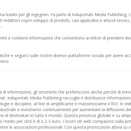
ana leader per gli ingegneri. Fa parte di Induportals Media Publishing, 
redattori copre sviluppo di prodotti, casi applicativi e articoli tecnici,
.
ente e contiene informazioni che consentono ai lettori di prendere dec
atiche e seguirci sulle nostre diverse piattaforme socials per avere ac
iero.
ca di informazioni, gli strumenti che preferiscono anche perché di im
nternet. Induportals Media Publishing raccoglie e distribuisce informazion
ie e discipline, al fine di amplificarne e massimizzarne il ROI. In In
ustriale e investiamo continuamente per aumentare la diffusione del
one di destinatari in tutto il mondo. Questa presenza globale e su ampi
to medio per click è di 0,2-3 euro. I nostri siti web compaiono sulla p
prese le associazioni professionali. Con questa promozione attiva su var