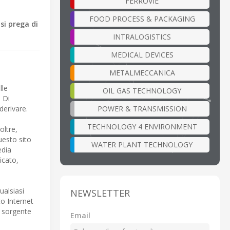
FERROVIE
FOOD PROCESS & PACKAGING
si prega di
INTRALOGISTICS
MEDICAL DEVICES
METALMECCANICA
lle
OIL GAS TECHNOLOGY
 Di
POWER & TRANSMISSION
derivare.
TECHNOLOGY 4 ENVIRONMENT
oltre,
uesto sito
WATER PLANT TECHNOLOGY
edia
icato,
ualsiasi
NEWSLETTER
to Internet
a sorgente
Email