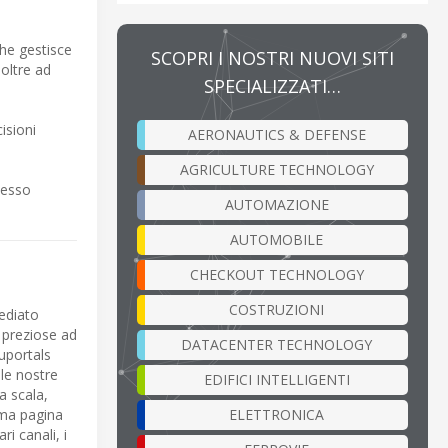
che gestisce
SCOPRI I NOSTRI NUOVI SITI
 oltre ad
SPECIALIZZATI…
isioni
AERONAUTICS & DEFENSE
AGRICULTURE TECHNOLOGY
cesso
AUTOMAZIONE
AUTOMOBILE
CHECKOUT TECHNOLOGY
COSTRUZIONI
mediato
i preziose ad
DATACENTER TECHNOLOGY
duportals
le nostre
EDIFICI INTELLIGENTI
a scala,
ELETTRONICA
rima pagina
i canali, i