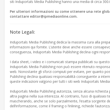
siti Induportals Media Publishing hanno una media di circa 300.0
Per ulteriori informazioni su come ottenere una rete global
contattare
editor@ipmediaonline.com
.
Note Legali:
Induportals Media Publishing dedica la massima cura alla prepa
informazioni qui fornite. L’utente deve anche essere consapevo
conseguenza, Induportals Media Publishing declina ogni responsa
I data sheet, i video e i comunicati stampa pubblicati su questo s
Induportals Media Publishing non può essere ritenuto responsabile
web. Nonostante gli sforzi compiuti per evitare, per quanto poss
Publishing declina qualsiasi responsabilità conseguente a interru
queste indicazioni valgono per tutti i siti web Induportals Media
Induportals Media Publishing autorizza, senza alcuna richiesta pr
altra pagina nella sua interezza. Al contrario, l’uso di qualsiasi
mascherando, anche se solo parzialmente, l’esatta sorgente de
dell’informazione, come il framing o l’inlining, richiede l’autori