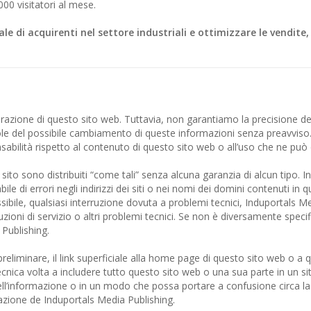
00 visitatori al mese.
e di acquirenti nel settore industriali e ottimizzare le vendite, 
razione di questo sito web. Tuttavia, non garantiamo la precisione de
le del possibile cambiamento di queste informazioni senza preavviso.
bilità rispetto al contenuto di questo sito web o all’uso che ne può 
ito sono distribuiti “come tali” senza alcuna garanzia di alcun tipo. In
 di errori negli indirizzi dei siti o nei nomi dei domini contenuti in q
ibile, qualsiasi interruzione dovuta a problemi tecnici, Induportals M
zioni di servizio o altri problemi tecnici. Se non è diversamente specif
 Publishing.
eliminare, il link superficiale alla home page di questo sito web o a q
 tecnica volta a includere tutto questo sito web o una sua parte in un si
ll’informazione o in un modo che possa portare a confusione circa l
zzazione de Induportals Media Publishing.