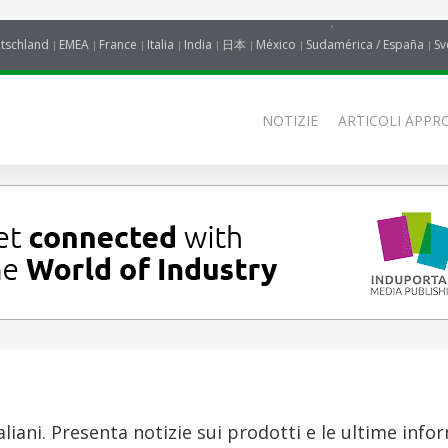
tschland
EMEA
France
Italia
India
日本
México
Sudamérica / España
Sv
NOTIZIE
ARTICOLI APPRO
aliani. Presenta notizie sui prodotti e le ultime info