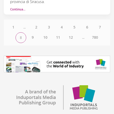
provincia di Siracusa.
Continua…
1
...
2
3
4
5
6
7
9
10
11
12
...
780
8