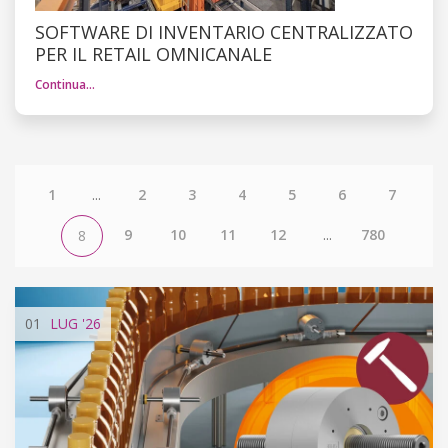
SOFTWARE DI INVENTARIO CENTRALIZZATO
PER IL RETAIL OMNICANALE
Continua…
1
...
2
3
4
5
6
7
9
10
11
12
...
780
8
01
LUG
'26