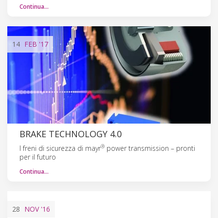
Continua…
14
FEB
'17
BRAKE TECHNOLOGY 4.0
®
I freni di sicurezza di mayr
power transmission – pronti
per il futuro
Continua…
28
NOV
'16