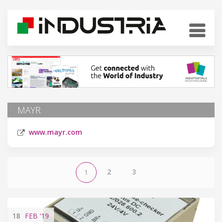
MAYR
www.mayr.com
2
3
1
18
FEB
'19