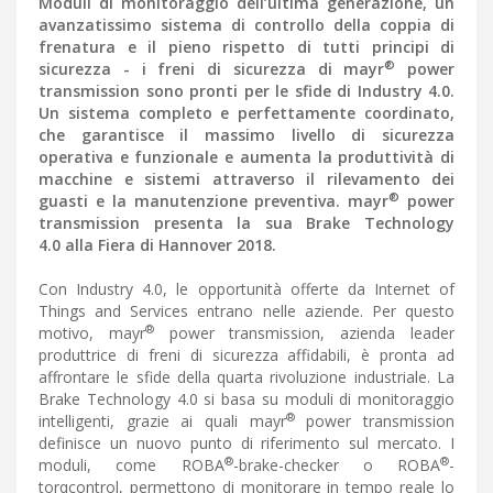
Moduli di monitoraggio dell’ultima generazione, un
avanzatissimo sistema di controllo della coppia di
frenatura e il pieno rispetto di tutti principi di
®
sicurezza - i freni di sicurezza di mayr
power
transmission sono pronti per le sfide di Industry 4.0.
Un sistema completo e perfettamente coordinato,
che garantisce il massimo livello di sicurezza
operativa e funzionale e aumenta la produttività di
macchine e sistemi attraverso il rilevamento dei
®
guasti e la manutenzione preventiva. mayr
power
transmission presenta la sua Brake Technology
4.0 alla Fiera di Hannover 2018.
Con Industry 4.0, le opportunità offerte da Internet of
Things and Services entrano nelle aziende. Per questo
®
motivo, mayr
power transmission, azienda leader
produttrice di freni di sicurezza affidabili, è pronta ad
affrontare le sfide della quarta rivoluzione industriale. La
Brake Technology 4.0 si basa su moduli di monitoraggio
®
intelligenti, grazie ai quali mayr
power transmission
definisce un nuovo punto di riferimento sul mercato. I
®
®
moduli, come ROBA
-brake-checker o ROBA
-
torqcontrol, permettono di monitorare in tempo reale lo