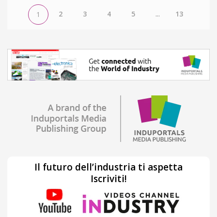
2
3
4
5
...
13
1
Il futuro dell’industria ti aspetta
Iscriviti!