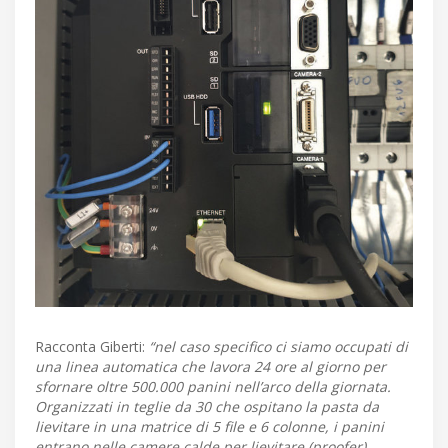
Racconta Giberti:
“nel caso specifico ci siamo occupati di
una linea automatica che lavora 24 ore al giorno per
sfornare oltre 500.000 panini nell’arco della giornata.
Organizzati in teglie da 30 che ospitano la pasta da
lievitare in una matrice di 5 file e 6 colonne, i panini
entrano nelle camere calde per lievitare (proofer).