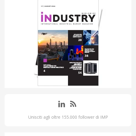
Unisciti agli oltre 155.000 follower di IMP