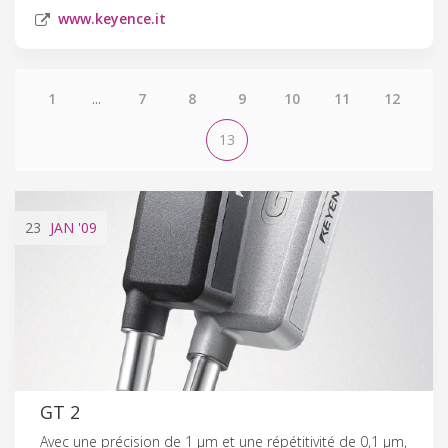
www.keyence.it
1
...
7
8
9
10
11
12
13
23
JAN
'09
GT 2
Avec une précision de 1 µm et une répétitivité de 0,1 µm,