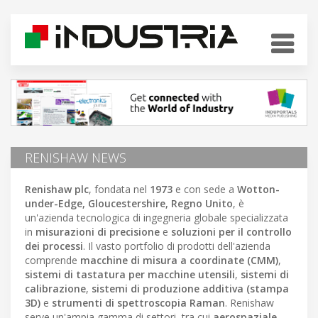
RENISHAW NEWS
Renishaw plc
, fondata nel
1973
e con sede a
Wotton-
under-Edge, Gloucestershire, Regno Unito
, è
un'azienda tecnologica di ingegneria globale specializzata
in
misurazioni di precisione
e
soluzioni per il controllo
dei processi
. Il vasto portfolio di prodotti dell'azienda
comprende
macchine di misura a coordinate (CMM)
,
sistemi di tastatura per macchine utensili
,
sistemi di
calibrazione
,
sistemi di produzione additiva (stampa
3D)
e
strumenti di spettroscopia Raman
. Renishaw
serve un'ampia gamma di settori, tra cui
aerospaziale
,