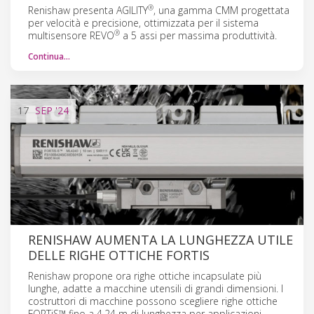
®
Renishaw presenta AGILITY
, una gamma CMM progettata
per velocità e precisione, ottimizzata per il sistema
®
multisensore REVO
a 5 assi per massima produttività.
Continua…
17
SEP
'24
RENISHAW AUMENTA LA LUNGHEZZA UTILE
DELLE RIGHE OTTICHE FORTIS
Renishaw propone ora righe ottiche incapsulate più
lunghe, adatte a macchine utensili di grandi dimensioni. I
costruttori di macchine possono scegliere righe ottiche
FORTiS™ fino a 4,24 m di lunghezza per applicazioni