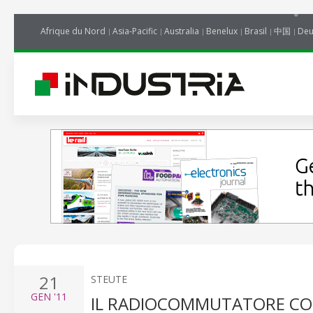
Afrique du Nord
Asia-Pacific
Australia
Benelux
Brasil
中国
Deu
21
STEUTE
GEN
'11
IL RADIOCOMMUTATORE CON