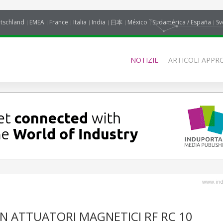
tschland
EMEA
France
Italia
India
日本
México
Sudamérica / España
Sv
NOTIZIE
ARTICOLI APPRO
www.indu
 ATTUATORI MAGNETICI RF RC 10