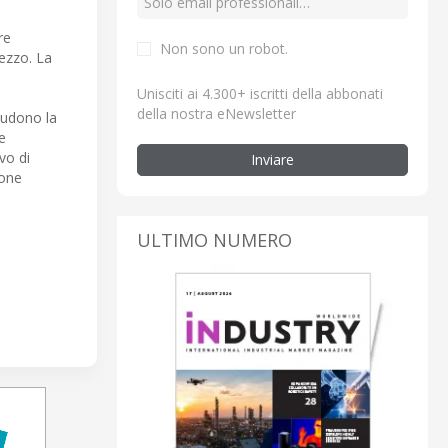
re
Non sono un robot.
rezzo. La
Unisciti ai 4.300+ iscritti della abbonati
della nostra eNewsletter
ludono la
e
vo di
Inviare
ione
ULTIMO NUMERO