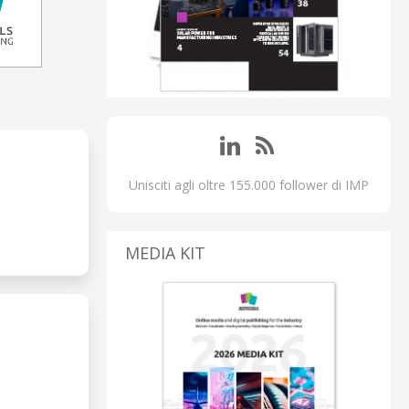
Unisciti agli oltre 155.000 follower di IMP
MEDIA KIT