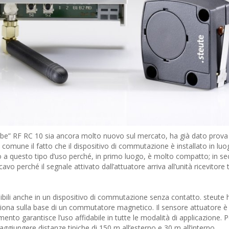
be” RF RC 10 sia ancora molto nuovo sul mercato, ha già dato prova 
in comune il fatto che il dispositivo di commutazione è installato in luo
ato a questo tipo d’uso perché, in primo luogo, è molto compatto; in s
vo perché il segnale attivato dall’attuatore arriva all’unità ricevitore
ibili anche in un dispositivo di commutazione senza contatto. steute 
ziona sulla base di un commutatore magnetico. Il sensore attuatore 
ento garantisce l’uso affidabile in tutte le modalità di applicazione. 
aggiungere distanze tipiche di 150 m all’esterno e 30 m all’interno.