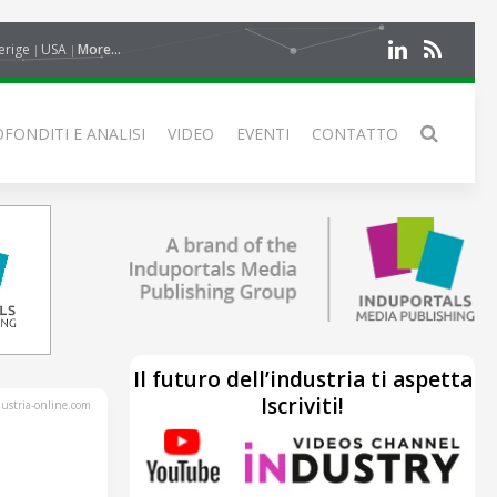
erige
USA
More...
FONDITI E ANALISI
VIDEO
EVENTI
CONTATTO
Il futuro dell’industria ti aspetta
Iscriviti!
stria-online.com