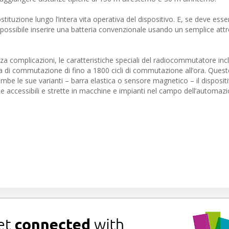
ituzione lungo l’intera vita operativa del dispositivo. E, se deve esse
è possibile inserire una batteria convenzionale usando un semplice att
a complicazioni, le caratteristiche speciali del radiocommutatore inc
a di commutazione di fino a 1800 cicli di commutazione all’ora. Quest
ambe le sue varianti – barra elastica o sensore magnetico – il dispositi
te accessibili e strette in macchine e impianti nel campo dell’automaz