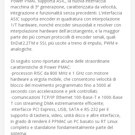
Power PMAC supporta ASIC, la nuova interfaccia
macchina di 3ª generazione, caratterizzata da velocità,
integrazione e funzionalità senza precedenti. L'interfaccia
ASIC supporta encoder in quadratura con interpolazione
1/T hardware, nonché encoder sinusoidali e resolver con
interpolazione hardware dell'arcotangente, e la maggior
parte dei più comuni protocolli di encoder seriali, quali
EnDat2.2TM e SSI, più uscite a treno di impulsi, PWM e
analogiche.
Di seguito sono riportate alcune delle straordinarie
caratteristiche di Power PMAC:
-processori RISC da 800 MHz e 1 GHz con motore
hardware a virgola mobile, che consentono velocità di
blocco del movimento programmato fino a 5000 al
secondo con accelerazione e jerk controllati;
-comunicazioni TCP/IP Ethernet 100-Base-T e 1000-Base
T con streaming DMA estremamente efficiente;
-interfacce PCI Express, USB, SATA e RS-232 per il
supporto di tastiera, video, unità disco e altre interfacce,
in grado di rendere il PPMAC un PC basato su RT Linux
completo e standalone fondamentalmente parte del
sistema;