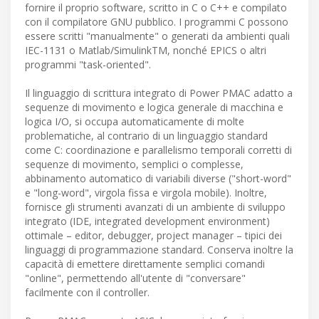
fornire il proprio software, scritto in C o C++ e compilato
con il compilatore GNU pubblico. I programmi C possono
essere scritti "manualmente" o generati da ambienti quali
IEC-1131 o Matlab/SimulinkTM, nonché EPICS o altri
programmi "task-oriented".
Il linguaggio di scrittura integrato di Power PMAC adatto a
sequenze di movimento e logica generale di macchina e
logica I/O, si occupa automaticamente di molte
problematiche, al contrario di un linguaggio standard
come C: coordinazione e parallelismo temporali corretti di
sequenze di movimento, semplici o complesse,
abbinamento automatico di variabili diverse ("short-word"
e "long-word", virgola fissa e virgola mobile). Inoltre,
fornisce gli strumenti avanzati di un ambiente di sviluppo
integrato (IDE, integrated development environment)
ottimale – editor, debugger, project manager – tipici dei
linguaggi di programmazione standard. Conserva inoltre la
capacità di emettere direttamente semplici comandi
"online", permettendo all'utente di "conversare"
facilmente con il controller.