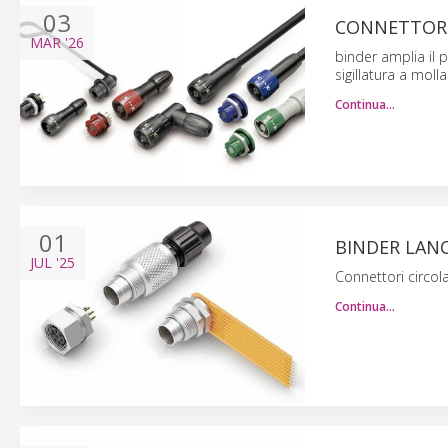
03
CONNETTORI
MAR
'26
binder amplia il 
sigillatura a molla
Continua…
01
BINDER LANC
JUL
'25
Connettori circol
Continua…