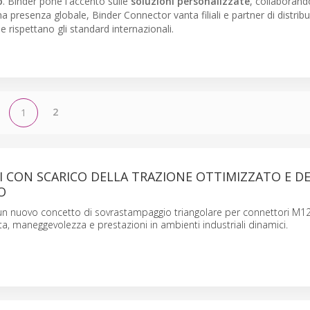
o
. Binder pone l'accento sulle
soluzioni personalizzate
, collaborand
a presenza globale, Binder Connector vanta filiali e partner di distrib
e rispettano gli standard internazionali.
2
1
 CON SCARICO DELLA TRAZIONE OTTIMIZZATO E D
O
un nuovo concetto di sovrastampaggio triangolare per connettori M1
a, maneggevolezza e prestazioni in ambienti industriali dinamici.