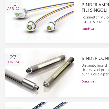
10
BINDER AMP
APR
'25
FILI SINGOLI
I connettori M8 c
trasmissione anco
Continua…
27
BINDER CON
JUN
'24
Un punto luce di a
sicurezza di proc
punti luce sia pe
Continua…