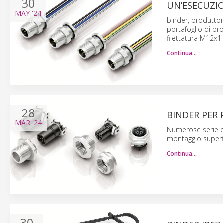
30
UN’ESECUZI
MAY
'24
binder, produttore
portafoglio di p
filettatura M12x1
Continua…
28
BINDER PER 
MAR
'24
Numerose serie de
montaggio superfi
Continua…
30