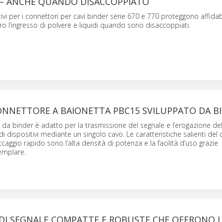
7 – ANCHE QUANDO DISACCOPPIATO
tivi per i connettori per cavi binder serie 670 e 770 proteggono affida
 l’ingresso di polvere e liquidi quando sono disaccoppiati.
ONNETTORE A BAIONETTA PBC15 SVILUPPATO DA B
da binder è adatto per la trasmissione del segnale e l’erogazione del
di dispositivi mediante un singolo cavo. Le caratteristiche salienti de
caggio rapido sono l’alta densità di potenza e la facilità d’uso grazie
emplare.
 DI SEGNALE COMPATTE E ROBUSTE CHE OFFRONO 