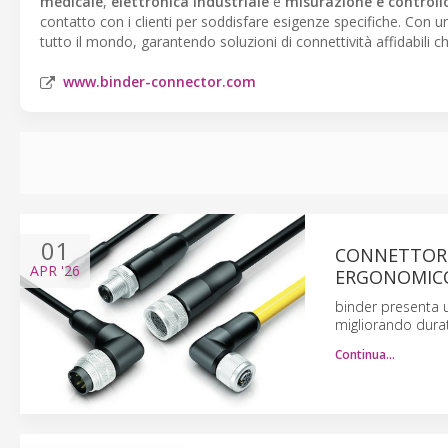
medicale
,
elettronica industriale
e
misurazione e controll
contatto con i clienti per soddisfare esigenze specifiche. Con un
tutto il mondo, garantendo soluzioni di connettività affidabili ch
www.binder-connector.com
01
CONNETTORI
APR
'26
ERGONOMIC
binder presenta 
migliorando durat
Continua…