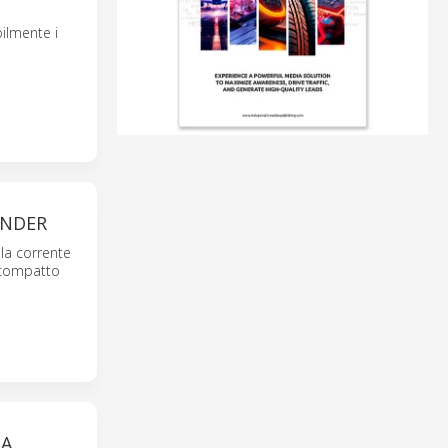
bilmente i
INDER
la corrente
l compatto
LA