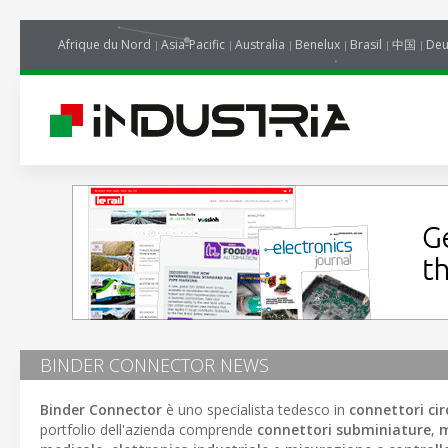
Afrique du Nord
Asia-Pacific
Australia
Benelux
Brasil
中国
Deu
BINDER CONNECTOR NEWS
Binder Connector
è uno specialista tedesco in
connettori cir
portfolio dell'azienda comprende
connettori subminiature
,
m