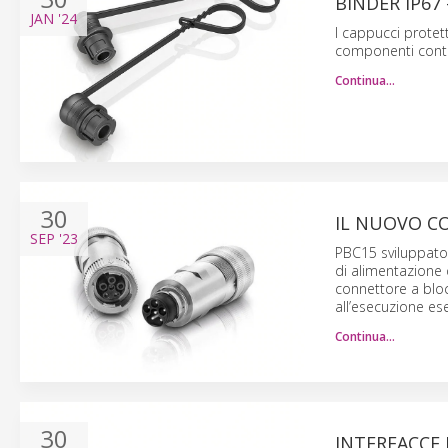
BINDER IP6
JAN
'24
I cappucci protet
componenti contro
Continua…
30
IL NUOVO C
SEP
'23
PBC15 sviluppato 
di alimentazione 
connettore a bloc
all’esecuzione es
Continua…
30
INTERFACCE