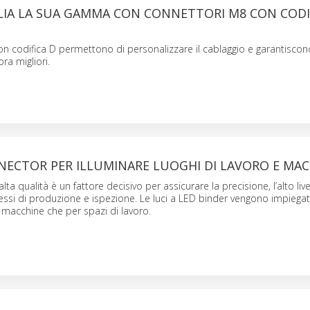
LIA LA SUA GAMMA CON CONNETTORI M8 CON CODIF
on codifica D permettono di personalizzare il cablaggio e garantiscono 
ra migliori.
NECTOR PER ILLUMINARE LUOGHI DI LAVORO E MAC
lta qualità è un fattore decisivo per assicurare la precisione, l’alto live
essi di produzione e ispezione. Le luci a LED binder vengono impieg
r macchine che per spazi di lavoro.