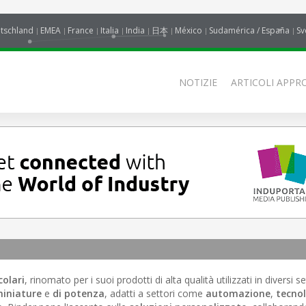
tschland
EMEA
France
Italia
India
日本
México
Sudamérica / España
Sv
NOTIZIE
ARTICOLI APPRO
colari
, rinomato per i suoi prodotti di alta qualità utilizzati in diversi set
iniature
e
di potenza
, adatti a settori come
automazione
,
tecno