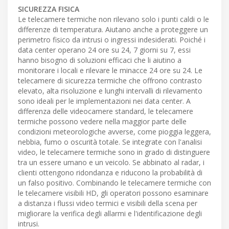
SICUREZZA FISICA
Le telecamere termiche non rilevano solo i punti caldi o le
differenze di temperatura. Aiutano anche a proteggere un
perimetro fisico da intrusi o ingressi indesiderati. Poiché i
data center operano 24 ore su 24, 7 giorni su 7, essi
hanno bisogno di soluzioni efficaci che li aiutino a
monitorare i locali e rilevare le minacce 24 ore su 24. Le
telecamere di sicurezza termiche che offrono contrasto
elevato, alta risoluzione e lunghi intervalli di rilevamento
sono ideali per le implementazioni nei data center. A
differenza delle videocamere standard, le telecamere
termiche possono vedere nella maggior parte delle
condizioni meteorologiche avverse, come pioggia leggera,
nebbia, fumo o oscurità totale. Se integrate con l'analisi
video, le telecamere termiche sono in grado di distinguere
tra un essere umano e un veicolo. Se abbinato al radar, i
clienti ottengono ridondanza e riducono la probabilità di
un falso positivo. Combinando le telecamere termiche con
le telecamere visibili HD, gli operatori possono esaminare
a distanza i flussi video termici e visibili della scena per
migliorare la verifica degli allarmi e l'identificazione degli
intrusi.