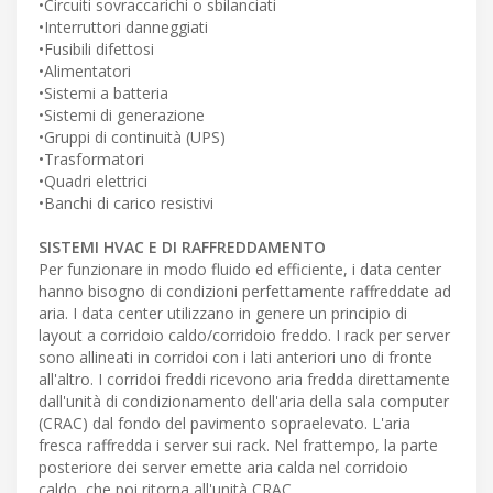
•Circuiti sovraccarichi o sbilanciati
•Interruttori danneggiati
•Fusibili difettosi
•Alimentatori
•Sistemi a batteria
•Sistemi di generazione
•Gruppi di continuità (UPS)
•Trasformatori
•Quadri elettrici
•Banchi di carico resistivi
SISTEMI HVAC E DI RAFFREDDAMENTO
Per funzionare in modo fluido ed efficiente, i data center
hanno bisogno di condizioni perfettamente raffreddate ad
aria. I data center utilizzano in genere un principio di
layout a corridoio caldo/corridoio freddo. I rack per server
sono allineati in corridoi con i lati anteriori uno di fronte
all'altro. I corridoi freddi ricevono aria fredda direttamente
dall'unità di condizionamento dell'aria della sala computer
(CRAC) dal fondo del pavimento sopraelevato. L'aria
fresca raffredda i server sui rack. Nel frattempo, la parte
posteriore dei server emette aria calda nel corridoio
caldo, che poi ritorna all'unità CRAC.