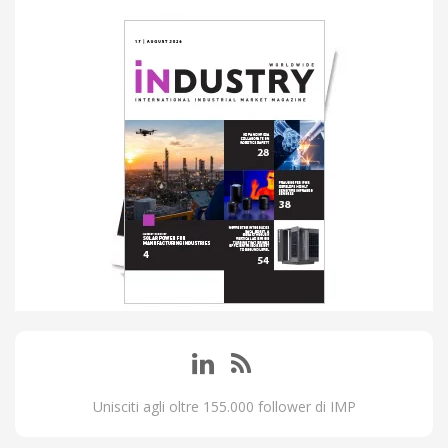
Unisciti agli oltre 155.000 follower di IMP