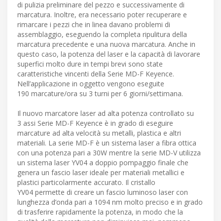
di pulizia preliminare del pezzo e successivamente di
marcatura. Inoltre, era necessario poter recuperare e
rimarcare i pezzi che in linea davano problemi di
assemblaggio, eseguendo la completa ripulitura della
marcatura precedente e una nuova marcatura. Anche in
questo caso, la potenza del laser e la capacità di lavorare
superfici molto dure in tempi brevi sono state
caratteristiche vincenti della Serie MD-F Keyence.
Nell’applicazione in oggetto vengono eseguite
190 marcature/ora su 3 turni per 6 giorni/settimana.
Il nuovo marcatore laser ad alta potenza controllato su
3 assi Serie MD-F Keyence è in grado di eseguire
marcature ad alta velocità su metalli, plastica e altri
materiali. La serie MD-F è un sistema laser a fibra ottica
con una potenza pari a 30W mentre la serie MD-V utilizza
un sistema laser YV04 a doppio pompaggio finale che
genera un fascio laser ideale per materiali metallici e
plastici particolarmente accurato. Il cristallo
YV04 permette di creare un fascio luminoso laser con
lunghezza d’onda pari a 1094 nm molto preciso e in grado
di trasferire rapidamente la potenza, in modo che la