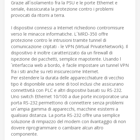
Grazie all´isolamento fra la PSU e le porte Ethernet e
seriale, èassicurata la protezione contro i problemi
provocati da ritorni a terra.
I dispositivi connessi a Internet richiedono contromisure
verso le minacce informatiche. L´MRD-350 offre
protezione contro le intrusioni tramite tunnel di
comunicazione criptati - le VPN (Virtual PrivateNetwork). Il
dispositivo è inoltre caratterizzato da un firewall di
ispezione dei pacchetti, semplice mapotente. Usando l
´interfaccia web a bordo, è facile impostare un tunnel VPN
fra i siti anche su reti insicurecome Internet.
Per estendere la durata delle apparecchiature di vecchio
tipo è disponibile una serie di tool inclusi che assicurano
connettività con PLC e altri dispositivi basati su RS-232.
Uno switch Ethernet 10/100 a due porte incorporatoe una
porta RS-232 permettono di connettere senza problemi
un´ampia gamma di apparecchi, macchine esistemi a
qualsiasi distanza. La porta RS-232 offre una semplice
soluzione di rimpiazzo del modem con ilvantaggio di non
dovere riprogrammare o cambiare alcun altro
componente.