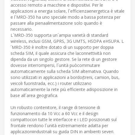
accesso remoto a macchine e dispositivi. Per le
applicazioni a energia solare, l´efficienzaenergetica è vitale
e l´MRD-350 ha uno speciale modo a bassa potenza per
passare alla pienaalimentazione solo quando è
necessario.
L´MRD-350 supporta un´ampia varietà di standard
wireless, inclusi GSM, GPRS, 3G UMTS, HSDPA eHSUPA. L
´MRD-350 è inoltre dotato di un supporto per doppia
scheda SIM, il quale assicura che laconnettività non
dipenda da un singolo gestore. Se la rete di un gestore
dovesse interrompersi, l´unità puòcommutare
automaticamente sulla scheda SIM alternativa. Quando
sono utilizzati in applicazioni a bordo(treni, camion, bus,
veicoli fuoristrada, ecc.) i router utilizzano
automaticamente la rete più efficiente adisposizione in
base all´area geografica.
Un robusto contenitore, il range di tensione di
funzionamento da 10 Vcc a 60 Vcc e il design
compattocon tutte le interfacce e i LED posizionati sul
frontale rendono l´unità estremamente adatta per
applicazioniindustriali su guida DIN in ambienti severi.