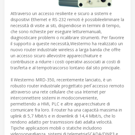
Attraverso un accesso resiliente e sicuro a sistemi e
dispositivi Ethernet e RS-232 remoti è possibileeliminare la
necessità di visite ai siti, dispendiose in termini di tempo,
che sono richieste per eseguire letturemanuali,
diagnosticare problemi o ricalibrare strumenti. Per favorire
il supporto a queste necessità,Westermo ha realizzato un
nuovo router industriale wireless a larga banda che offre
un accesso sicuro allevostre apparecchiature e
contribuisce a ridurre i costi operativi associati ai costi di
trasferta e al tempotrascorso lontano dal sito principale.
Il Westermo MRD-350, recentemente lanciato, è un
robusto router industriale progettato perl´accesso remoto
attraverso una rete cellulare che usa Internet per
interconnettere sistemi in modoconveniente,
permettendo a HMI, PLC e altre apparecchiature di
comunicare fra loro. Il router ha una capacità massima in
uplink di 5,7 Mbit/s e in downlink di 14,4 Mbit/s, che lo
rendono adatto per trasmissioni dati adalta velocità.
Tipiche applicazioni mobili o statiche includono
videosorveglianza, sistemi di telemetriaSCADA/DNP3 e