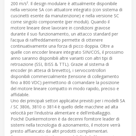
200 m/s². Il design modulare è attualmente disponibile
nella versione SA con attuatore integrato (con sistema di
cuscinetti esente da manutenzione) e nella versione SC
come singolo componente (per moduli). Quando il
motore lineare deve lavorare in condizioni gravose
durante il suo funzionamento, un attacco standard per
l’acqua di raffreddamento permette di ottenere
continuativamente una forza di picco doppia. Oltre a
quelle con encoder lineare integrato SIN/COS, il prossimo
anno saranno disponibili altre varianti con altri tipi di
retroazione (SSI, BISS & TTL). Grazie al sistema di
encoder (in attesa di brevetto), i servocontrollori
disponibili commercialmente (tensione di collegamento
fino a 800 VDC) permettono di comandare la posizione
del motore lineare compatto in modo rapido, preciso e
affidabile.
Uno dei principali settori applicativi previsti per i modelli SA
/ SC 3806, 3810 o 3814 è quello delle macchine ad alta
velocità per l'industria alimentare e dell'imballaggio.
Poiché Dunkermotoren è da decenni fornitore leader di
sistemi nella tecnologia di azionamento, il motore verrà
presto affiancato da altri prodotti complementari.