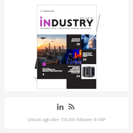
Unisciti agli oltre 155.000 follower di IMP