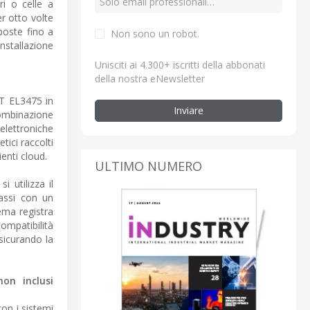
ri o celle a
r otto volte
poste fino a
Non sono un robot.
installazione
Unisciti ai 4.300+ iscritti della abbonati
della nostra eNewsletter
CAT EL3475 in
Inviare
combinazione
 elettroniche
tici raccolti
ienti cloud.
ULTIMO NUMERO
 utilizza il
assi con un
ema registra
ompatibilità
sicurando la
on inclusi
on i sistemi