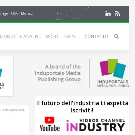
erige
USA
More...
FONDITI E ANALISI
VIDEO
EVENTI
CONTATTO
Il futuro dell’industria ti aspetta
Iscriviti!
stria-online.com