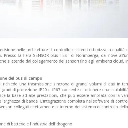
ecisione nelle architetture di controllo esistenti ottimizza la qualità d
ti. Presso la fiera SENSOR plus TEST di Norimberga, dal nove all'un
he si etende dal collegamento dei sensori fino agli ambienti cloud, i
ione del bus di campo
i richiede una trasmissione sincrona di grandi volumi di dati in tem
adi di protezione IP20 e IP67 consente di ottenere una scalabilità fl
sce la base ad alte prestazioni, che può essere ampliata con la vari
 larghezza di banda. L'integrazione completa nel software di contr
nsori collegati direttamente all'interno del sistema di controllo dell
ne di batterie e l'industria dell'idrogeno