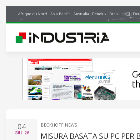
Afrique du Nord
Asia-Pacific
Australia
Benelux
Brasil
中国
Deu
04
BECKHOFF NEWS
GIU
'26
MISURA BASATA SU PC PER 