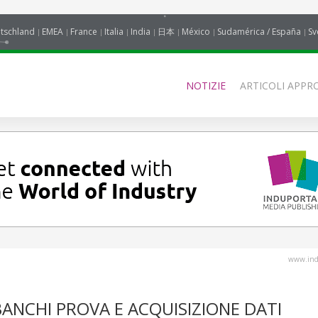
tschland
EMEA
France
Italia
India
日本
México
Sudamérica / España
Sv
NOTIZIE
ARTICOLI APPRO
www.indu
BANCHI PROVA E ACQUISIZIONE DATI