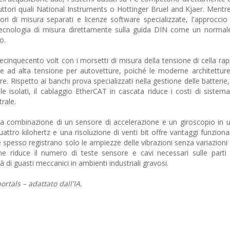
duttori quali National Instruments o Hottinger Bruel and Kjaer. Mentre
ori di misura separati e licenze software specializzate, l'approccio
 tecnologia di misura direttamente sulla guida DIN come un norma
o.
lecinquecento volt con i morsetti di misura della tensione di cella ra
rie ad alta tensione per autovetture, poiché le moderne architetture
ltre. Rispetto ai banchi prova specializzati nella gestione delle batteri
 isolati, il cablaggio EtherCAT in cascata riduce i costi di sistema
trale.
, la combinazione di un sensore di accelerazione e un giroscopio in 
ro kilohertz e una risoluzione di venti bit offre vantaggi funzionali
 spesso registrano solo le ampiezze delle vibrazioni senza variazioni 
ne riduce il numero di teste sensore e cavi necessari sulle parti 
di guasti meccanici in ambienti industriali gravosi.
rtals – adattato dall'IA.