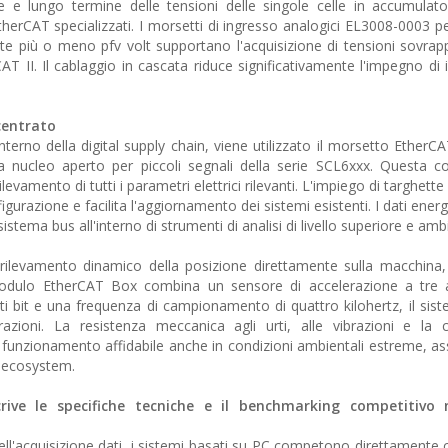
e e lungo termine delle tensioni delle singole celle in accumulato
therCAT specializzati. I morsetti di ingresso analogici EL3008-0003 pe
e più o meno pfv volt supportano l'acquisizione di tensioni sovrap
AT II. Il cablaggio in cascata riduce significativamente l'impegno di 
centrato
l'interno della digital supply chain, viene utilizzato il morsetto Ether
a nucleo aperto per piccoli segnali della serie SCL6xxx. Questa 
ilevamento di tutti i parametri elettrici rilevanti. L'impiego di targhette
figurazione e facilita l'aggiornamento dei sistemi esistenti. I dati energe
istema bus all'interno di strumenti di analisi di livello superiore e amb
rilevamento dinamico della posizione direttamente sulla macchina, si
dulo EtherCAT Box combina un sensore di accelerazione a tre 
ti bit e una frequenza di campionamento di quattro kilohertz, il sist
zioni. La resistenza meccanica agli urti, alle vibrazioni e la c
 funzionamento affidabile anche in condizioni ambientali estreme, as
a ecosystem.
ive le specifiche tecniche e il benchmarking competitivo n
ell'acquisizione dati, i sistemi basati su PC competono direttamente c