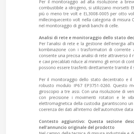
Per il monitoraggio ad alta risoluzione a brev
combustibile a idrogeno, si utilizzano morsetti E
più o meno tre volt e EL3008-0005 per otto volt
millecinquecento volt nella categoria di misura C
nel monitoraggio di grandi banchi di celle.
Analisi di rete e monitoraggio dello stato de
Per l'analisi di rete e la gestione dell'energia al
kombinazione con i trasformatori di corrente 
consente una precisa analisi di rete attraverso il r
e cavi precablati riduce al minimo gli errori di con
possono essere trasferiti direttamente tramite il s
Per il monitoraggio dello stato decentrato e il 
robusto modulo IP67 EP3751-0260. Questo mo
giroscopio a tre assi. Con una risoluzione di ven
con precisione i movimenti rotatori e le vibra
elettromagnetica della custodia garantiscono un
coerenza dei dati all'interno dell'automotive dat
Contesto aggiuntivo: Questa sezione descr
nell'annuncio originale del prodotto
Nel campo della tecnica di misura industriale e d