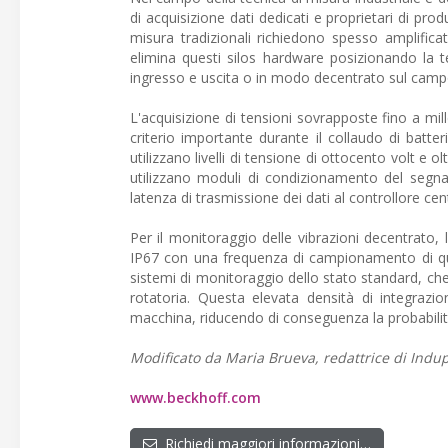
di acquisizione dati dedicati e proprietari di pro
misura tradizionali richiedono spesso amplificat
elimina questi silos hardware posizionando la
ingresso e uscita o in modo decentrato sul camp
L'acquisizione di tensioni sovrapposte fino a mil
criterio importante durante il collaudo di batte
utilizzano livelli di tensione di ottocento volt e o
utilizzano moduli di condizionamento del segnale
latenza di trasmissione dei dati al controllore cen
Per il monitoraggio delle vibrazioni decentrato
IP67 con una frequenza di campionamento di quatt
sistemi di monitoraggio dello stato standard, che
rotatoria. Questa elevata densità di integrazio
macchina, riducendo di conseguenza la probabilità 
Modificato da Maria Brueva, redattrice di Indupo
www.beckhoff.com
Richiedi maggiori informazioni…