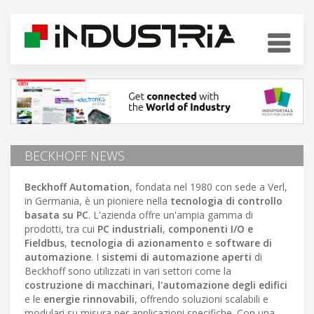
BECKHOFF NEWS
Beckhoff Automation
, fondata nel 1980 con sede a Verl,
in Germania, è un pioniere nella
tecnologia di controllo
basata su PC
. L'azienda offre un'ampia gamma di
prodotti, tra cui
PC industriali
,
componenti I/O e
Fieldbus
,
tecnologia di azionamento
e
software di
automazione
. I
sistemi di automazione aperti
di
Beckhoff sono utilizzati in vari settori come la
costruzione di macchinari
,
l'automazione degli edifici
e le
energie rinnovabili
, offrendo soluzioni scalabili e
modulari su misura per applicazioni specifiche. Con una