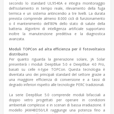
secondo lo standard UL9540A e integra monitoraggio
dell'isolamento in tempo reale, rilevamento della fuga
termica e un sistema antincendio a tre livelli. La durata
prevista comprende almeno 8.000 cicli di funzionamento
o il mantenimento dell'80% dello stato di salute della
batteria. Algoritmi di intelligenza artificiale supportano
inoltre la manutenzione predittiva e la diagnostica
avanzata.
Moduli TOPCon ad alta efficienza per il fotovoltaico
distribuito
Per quanto riguarda la generazione solare, JA Solar
presenterà i moduli DeepBlue 5.0 e DeepBlue 4.0 Pro,
basati su celle n-type TOPCon. Questa tecnologia è
diventata uno dei principali standard del settore grazie a
una maggiore efficienza di conversione e a tassi di
degrado inferiori rispetto alle tecnologie PERC tradizionali.
La serie DeepBlue 5.0 comprende moduli bifacciali a
doppio vetro progettati per operare in condizioni
ambientali complesse e in scenari di bassa irradiazione. Il
modello JAM48D50/LR raggiunge una potenza fino a