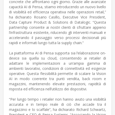
concrete che affrontano ogni giorno. Grazie alle avanzate
capacità AI di Pensa, stiamo introducendo un nuovo livello
di visibilità ed efficienza operativa nelle operazioni retail,”
ha dichiarato Rosario Casillo, Executive Vice President,
Data Capture Product & Solutions di Datalogic. “Questa
partnership consente ai nostri clienti di sfruttare appieno
l’infrastruttura esistente, riducendo gli interventi manuali e
accelerando il passaggio verso processi decisionali più
rapidi e informati lungo tutta la supply chain.”
La piattaforma AI di Pensa supporta sia l’elaborazione on-
device sia quella su cloud, consentendo ai retailer di
adattare le implementazioni a un’ampia gamma di
ambienti lavorativi, condizioni di connettività ed esigenze
operative. Questa flessibilità permette di scalare la Vision
AI in modo coerente tra punti vendita, back room e
magazzini, mantenendo elevate prestazioni, rapidità di
risposta ed efficienza nell’utilizzo dei dispositivi.
“Per lungo tempo i retailer non hanno avuto una visibilità
accurata e in tempo reale di ciò che accade tra il
magazzino e lo scaffale”, ha dichiarato Richard Schwartz,
President e CEO di Pensa Systems. “Associando la Vision