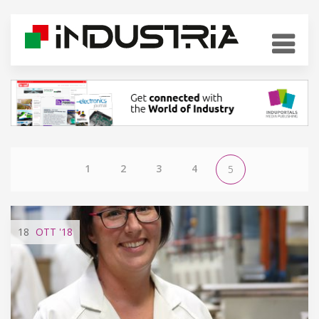
1
2
3
4
5
18
OTT
'18