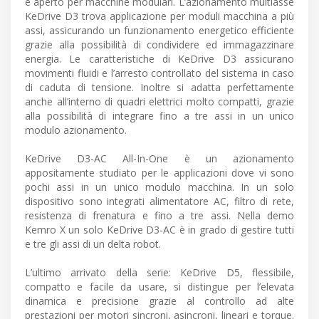
e aperto per macchine modulari. L’azionamento multiasse
KeDrive D3 trova applicazione per moduli macchina a più
assi, assicurando un funzionamento energetico efficiente
grazie alla possibilità di condividere ed immagazzinare
energia. Le caratteristiche di KeDrive D3 assicurano
movimenti fluidi e l’arresto controllato del sistema in caso
di caduta di tensione. Inoltre si adatta perfettamente
anche all’interno di quadri elettrici molto compatti, grazie
alla possibilità di integrare fino a tre assi in un unico
modulo azionamento.
KeDrive D3-AC All-In-One è un azionamento
appositamente studiato per le applicazioni dove vi sono
pochi assi in un unico modulo macchina. In un solo
dispositivo sono integrati alimentatore AC, filtro di rete,
resistenza di frenatura e fino a tre assi. Nella demo
Kemro X un solo KeDrive D3-AC è in grado di gestire tutti
e tre gli assi di un delta robot.
L’ultimo arrivato della serie: KeDrive D5, flessibile,
compatto e facile da usare, si distingue per l’elevata
dinamica e precisione grazie al controllo ad alte
prestazioni per motori sincroni, asincroni, lineari e torque.