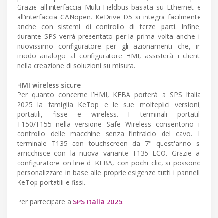
Grazie all'interfaccia Multi-Fieldbus basata su Ethernet e
all’interfaccia CANopen, KeDrive D5 si integra facilmente
anche con sistemi di controllo di terze parti. Infine,
durante SPS verrà presentato per la prima volta anche il
nuovissimo configuratore per gli azionamenti che, in
modo analogo al configuratore HMI, assisterà i clienti
nella creazione di soluzioni su misura.
HMI wireless sicure
Per quanto concerne l’HMI, KEBA porterà a SPS Italia
2025 la famiglia KeTop e le sue molteplici versioni,
portatili, fisse e wireless. I terminali portatili
T150/T155 nella versione Safe Wireless consentono il
controllo delle macchine senza l’intralcio del cavo. Il
terminale T135 con touchscreen da 7" quest'anno si
arricchisce con la nuova variante T135 ECO. Grazie al
configuratore on-line di KEBA, con pochi clic, si possono
personalizzare in base alle proprie esigenze tutti i pannelli
KeTop portatili e fissi.
Per partecipare a
SPS Italia 2025
.