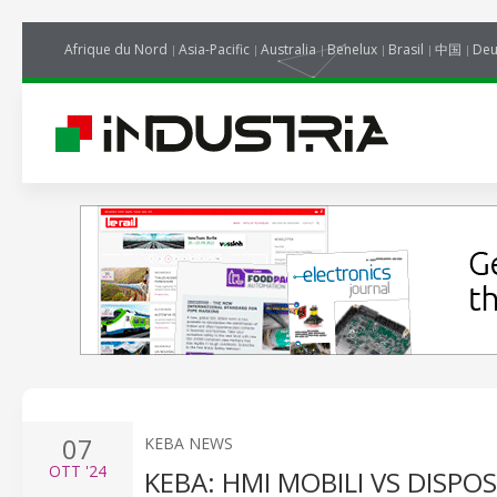
Afrique du Nord
Asia-Pacific
Australia
Benelux
Brasil
中国
Deu
07
KEBA NEWS
OTT
'24
KEBA: HMI MOBILI VS DISPOSI