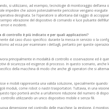
mando, si utilizzano, ad esempio, tecnologie di monitoraggio dell’area o
bile impedire che azioni potenzialmente pericolose vengano eseguite
a operativa designata. Se l’operatore si allontana dal raggio di accopp
ad esempio vibrazione del dispositivo di comando e luce pulsante dell’ill
rrori e incidenti.
 di controllo è più indicato e per quali applicazioni?
ente dal caso d’uso specifico: durante la messa in servizio o la confi
torno ad essa per esaminare i dettagli, pertanto per queste operazion
vora principalmente in modalità di controllo e osservazione ed è quin
motivi di sicurezza ed esigenze di processo. In questo scenario, anche 
ecifico della macchina di modo che anche gli operatori che si alterna
fisse e mobili rappresenta una valida soluzione, specialmente quando 
goli moduli, come robot o nastri trasportatori. Tuttavia, in una vision
questo tipo porterà anche a un’ulteriore riduzione del numero di dispos
i controllo utilizzando un unico dispositivo mobile e senza fili.
uova dimensione nel controllo delle macchine: la gestione, il monitor