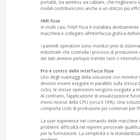
portatili, sia wireless sia cablate, che migliorano 
mobili contribuiscono anche a un utilizzo più effic
HMI fisse
In molti casi, l’HMI fissa è installata direttame
macchina e collegato all’interfaccia grafica dell’un
I pannelli operatore sono monitor privi di sistem
industriale che controlla i processi di produzione
dei dati avviene perlopiù tramite tasti o interrutto
Pro e contro delle interfacce fisse
Uno degli svantaggi della soluzione con monitor fis
devono essere eseguite in parallelo sulla stess
ciclici, le stesse operazioni vengono eseguite a in
Al contrario, l’applicazione di visualizzazione fun
meno risorse della CPU (circa il 10%). Una soluzi
comporta costi di produzione più contenuti per l
La user experience nel comando delle macchine è 
problemi: difficoltà nel reperire personale qualific
per la formazione. La semplicità e la standardizzaz
moderni.