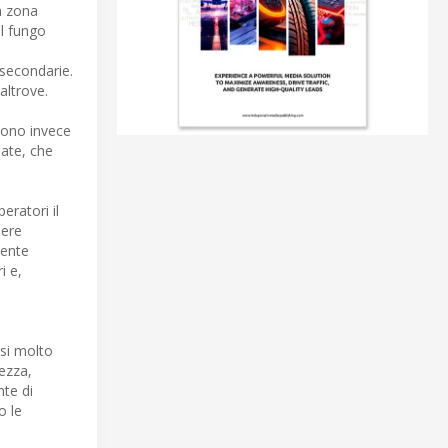
a zona
il fungo
 secondarie.
altrove.
sono invece
late, che
eratori il
sere
mente
i e,
rsi molto
ezza,
nte di
o le