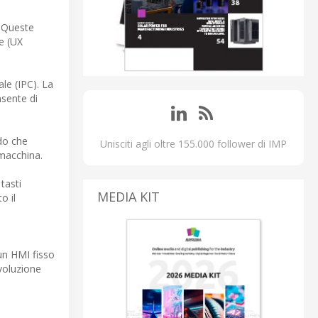
. Queste
ce (UX
le (IPC). La
nsente di
odo che
Unisciti agli oltre 155.000 follower di IMP
 macchina.
tasti
MEDIA KIT
o il
un HMI fisso
voluzione