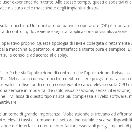
la user experience dell’utente. Allo stesso tempo, questi dispositivi di 
ace e sicuro delle macchine e degli impianti industriali.
nte sulla macchina: Un monitor o un pannello operatore (OP) è montato 
ità di controllo, dove viene eseguita l’applicazione di visualizzazione.
a operativo proprio. Questa tipologia di HMI è collegata direttamente 
 della macchina e, pertanto, è un’interfaccia utente pura e semplice. L
ri sulla consolle adiacente al display.
so è che sia l’applicazione di controllo che l’applicazione di visualiz
a CPU. Nel caso in cui una macchina debba essere programmata con con
tervalli di millisecondi con un conseguente carico elevato sulla CPU (fi
ziona sempre in modalità idle (solo visualizzazione, senza interazione) 
one HMI fissa di questo tipo risulta più complessa a livello software, 
’hardware.
un tema di grande importanza. Molte aziende si trovano ad affrontar
ato, elevati tassi di turnover nel settore industriale e scarsa disponibil
ione dell’interfaccia utente sono fattori essenziali per gli impianti di