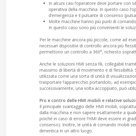
In alcuni casi l’operatore deve portare con s
operativa della macchina. In questo caso l’o
d’emergenza e il pulsante di consenso (pul
Molte macchine hanno più punti di comando e
In questo caso sono più convenienti le soluz
Per le macchine ancora più piccole, come ad ese
necessari dispositivi di controllo ancora più fless
permettono un controllo a 360°, richiesto soprattu
Anche le soluzioni HMI senza fili, collegabili tram
massimo di libertà di movimento e di flessibilità
utilizzata come una sorta di unità di visualizzazion
trasportare l’apparecchio portandolo, ad esempio,
successivamente, una volta accoppiato, può utili
Pro e contro delle HMI mobili e relative soluzi
Il principale svantaggio delle HMI mobili, sopratt
dalla macchina e non sapere esattamente a quale 
poiché in caso di errore l’HMI deve essere in gra
consenso). Inoltre, le unità di comando mobili sen
dimentica in un altro luogo.