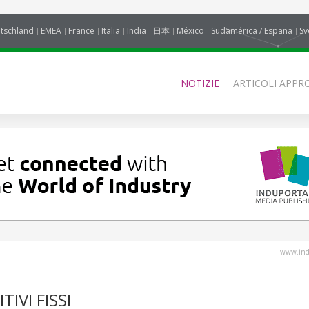
tschland
EMEA
France
Italia
India
日本
México
Sudamérica / España
Sv
NOTIZIE
ARTICOLI APPRO
www.indu
TIVI FISSI