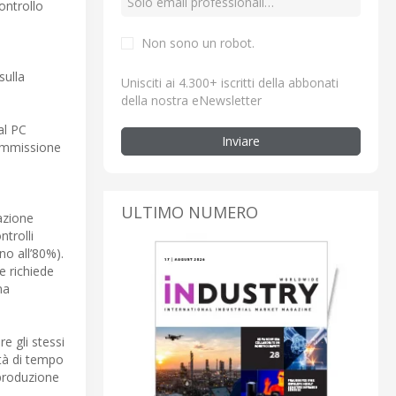
controllo
Non sono un robot.
sulla
Unisciti ai 4.300+ iscritti della abbonati
della nostra eNewsletter
al PC
Inviare
’immissione
ULTIMO NUMERO
zazione
trolli
no all’80%).
e richiede
ma
e gli stessi
ità di tempo
 produzione