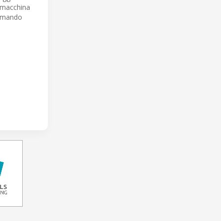
a macchina
 comando