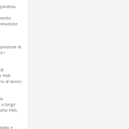
perativa.
iamento
uminazione
gurazione di
i i
di
le HMI
no al lavoro
la
e a lungo
itivi HMI,
aggio e