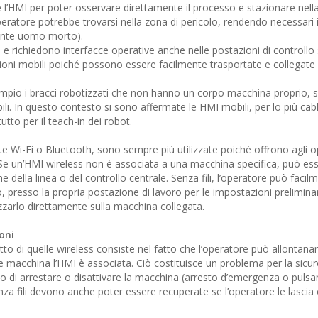
é l’HMI per poter osservare direttamente il processo e stazionare nell
peratore potrebbe trovarsi nella zona di pericolo, rendendo necessari 
sante uomo morto).
 richiedono interfacce operative anche nelle postazioni di controllo
ioni mobili poiché possono essere facilmente trasportate e collegate 
mpio i bracci robotizzati che non hanno un corpo macchina proprio, 
ibili. In questo contesto si sono affermate le HMI mobili, per lo più cab
tto per il teach-in dei robot.
ite Wi-Fi o Bluetooth, sono sempre più utilizzate poiché offrono agli op
. Se un’HMI wireless non è associata a una macchina specifica, può es
e della linea o del controllo centrale. Senza fili, l’operatore può facil
 presso la propria postazione di lavoro per le impostazioni preliminar
zzarlo direttamente sulla macchina collegata.
oni
utto di quelle wireless consiste nel fatto che l’operatore può allontana
macchina l’HMI è associata. Ciò costituisce un problema per la sicur
do di arrestare o disattivare la macchina (arresto d’emergenza o pulsa
za fili devono anche poter essere recuperate se l’operatore le lascia 