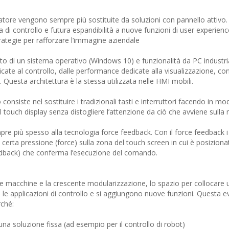
ratore vengono sempre più sostituite da soluzioni con pannello attivo
cia di controllo e futura espandibilità a nuove funzioni di user experien
rategie per rafforzare l’immagine aziendale
ato di un sistema operativo (Windows 10) e funzionalità da PC industria
te al controllo, dalle performance dedicate alla visualizzazione, co
 Questa architettura è la stessa utilizzata nelle HMI mobili.
 consiste nel sostituire i tradizionali tasti e interruttori facendo in m
l touch display senza distogliere l’attenzione da ciò che avviene sulla
pre più spesso alla tecnologia force feedback. Con il force feedback i 
certa pressione (force) sulla zona del touch screen in cui è posizionat
eedback) che conferma l’esecuzione del comando.
le macchine e la crescente modularizzazione, lo spazio per collocare 
e applicazioni di controllo e si aggiungono nuove funzioni. Questa e
rché:
a soluzione fissa (ad esempio per il controllo di robot)