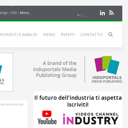
erige
USA
More...
FONDITI E ANALISI
VIDEO
EVENTI
CONTATTO
Il futuro dell’industria ti aspetta
Iscriviti!
stria-online.com