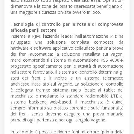
automatizzato sotto l’aspetto della sicurezza. Operazioni
di manovra e la zona del binario interessata beneficiano di
una maggiore sicurezza on-site ovvero in loco.
Tecnologia di controllo per le rotaie di comprovata
efficacia per il settore
Insieme a PJM, l’azienda leader nell’automazione Pilz ha
sviluppato una soluzione completa composta da
hardware e software applicativo collaudato per una prova
dei freni automatica: la soluzione installata sui vagoni
merci comprende il sistema di automazione PSS 4000-R
progettato specificamente per le attività di automazione
nel settore ferroviario. Il sistema di controllo determina gli
stati dei freni e li inoltra a un sistema telematico
anch’esso installato sul vagone. La soluzione di controllo
è collegata tramite sistema radio locale al tablet del
macchinista e mediante lo standard radiomobile LTE al
sistema back-end web-based. Il macchinista è quindi
sempre informato sullo stato corrente e sulla funzionalità
dei freni, senza doverne eseguire una prova manuale
prima di ogni partenza e per ogni singolo vagone.
In tal modo è possibile ridurre fonti di errore “prima della