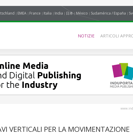
tschland
EMEA
France
Italia
India
日本
México
Sudamérica / España
Sv
NOTIZIE
ARTICOLI APPRO
www.indu
AVI VERTICALI PER LA MOVIMENTAZIONE