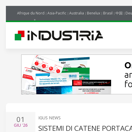
Afrique du Nord
Asia-Pacific
Australia
Benelux
Brasil
中国
Deu
01
IGUS NEWS
GIU
'26
SISTEMI DI CATENE PORTAC