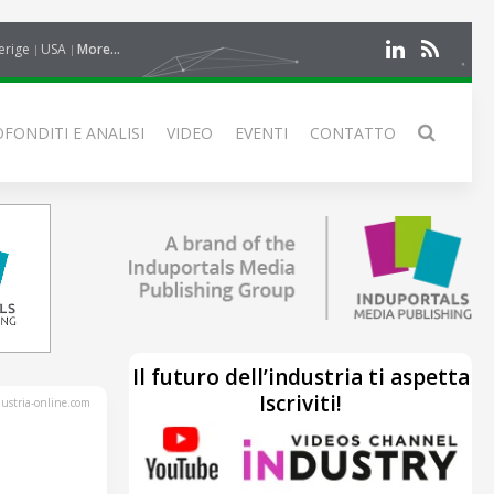
erige
USA
More...
FONDITI E ANALISI
VIDEO
EVENTI
CONTATTO
Il futuro dell’industria ti aspetta
Iscriviti!
stria-online.com