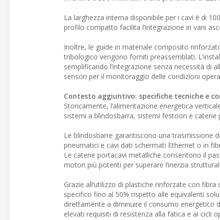
La larghezza interna disponibile per i cavi è di 1
profilo compatto facilita l’integrazione in vani asc
Inoltre, le guide in materiale composito rinforzato 
tribologico vengono forniti preassemblati. L’instal
semplificando l’integrazione senza necessità di al
sensori per il monitoraggio delle condizioni opera
Contesto aggiuntivo: specifiche tecniche e c
Storicamente, l’alimentazione energetica vertical
sistemi a blindosbarra, sistemi festoon e catene 
Le blindosbarre garantiscono una trasmissione del
pneumatici e cavi dati schermati Ethernet o in fi
Le catene portacavi metalliche consentono il pass
motori più potenti per superare l’inerzia struttural
Grazie all’utilizzo di plastiche rinforzate con fib
specifico fino al 50% rispetto alle equivalenti so
direttamente a diminuire il consumo energetico d
elevati requisiti di resistenza alla fatica e ai cicli