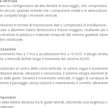
a verticale
ano su configurazioni ad alta densità di stoccaggio, che comportano 
to vincolo spaziale richiede che i componenti mobili e le attrezzature 
e compatti lungo i montanti verticali.
mitazioni in termini di trasmissione dati e complessità di installazione. 
ciaio o alluminio hanno dimensioni e masse maggiori, risultando più sen
a struttura in plastica e materiali compositi del sistema guidelok riduc
bro strutturale.
izzazione
ovimento fino a 7 m/s e accelerazioni fino a 10 m/s². Il design struttur
 a intervalli definiti lungo il montante del sistema AS/RS.
osizionato al centro della corsa verticale, la catena segue il movimento
lazioni laterali, vibrazioni e rumorosità, il sistema integra elementi di
erno delle guide. Durante il movimento verticale, il raggio di curvatura d
ndo il passaggio senza ostacoli e mantenendo il corretto allineame
componenti
 dalla ridotta distanza tra le guide laterali, ottenendo una larghezza
illimetri.