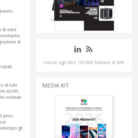
 Questo
 di vista
l montante,
grazione di
Unisciti agli oltre 155.000 follower di IMP
cipali:
MEDIA KIT
o di tubi
emi AS/RS.
he richiede
el peso
isce
contempo gli