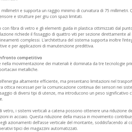
00 millimetri e supporta un raggio minimo di curvatura di 75 millimetri.
ensore e strutture per gru con spazi limitati.
con fibra di vetro e gli elementi guida in plastica ottimizzati dal punto
lazione richiede il fissaggio di quattro viti per sezione direttamente a
lineamenti complessi. L’architettura del sistema supporta inoltre l’inte
tive e per applicazioni di manutenzione predittiva.
onfronto competitivo
e nella movimentazione dei materiali è dominata da tre tecnologie prin
portacavi metalliche.
l’energia altamente efficiente, ma presentano limitazioni nel trasport
bra ottica necessari per la comunicazione continua dei sensori nei sist
aggio di diversi tipi di utenze, ma introducono un peso significativo c
e.
ra di vetro, i sistemi verticali a catena possono ottenere una riduzione d
luzioni in acciaio. Questa riduzione della massa in movimento contribu
egli azionamenti dell’asse verticale del montante, soddisfacendo al 
 operativi tipici dei magazzini automatizzati.