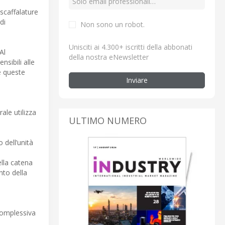
scaffalature
di
Non sono un robot.
Unisciti ai 4.300+ iscritti della abbonati
Al
della nostra eNewsletter
sibili alle
e queste
Inviare
ale utilizza
ULTIMO NUMERO
 dell’unità
ella catena
nto della
 complessiva