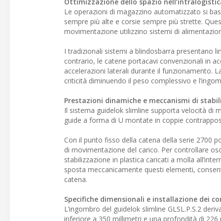
Ottimizzazione dello spazio nell’intralogistic
Le operazioni di magazzino automatizzato si bas
sempre più alte e corsie sempre più strette. Ques
movimentazione utilizzino sistemi di alimentazion
I tradizionali sistemi a blindosbarra presentano li
contrario, le catene portacavi convenzionali in ac
accelerazioni laterali durante il funzionamento. L
criticità diminuendo il peso complessivo e l’ingom
Prestazioni dinamiche e meccanismi di stabil
Il sistema guidelok slimline supporta velocità di m
guide a forma di U montate in coppie contrapposte
Con il punto fisso della catena della serie 2700 p
di movimentazione del carico. Per controllare oscil
stabilizzazione in plastica caricati a molla all’int
sposta meccanicamente questi elementi, consente
catena.
Specifiche dimensionali e installazione dei 
L’ingombro del guidelok slimline GLSL.P.S.2 deriva
inferiore a 350 millimetri e una profondità di 226 m