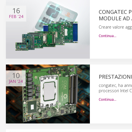
16
CONGATEC P
FEB
'24
MODULE AD 
Creare valore agg
Continua…
10
PRESTAZIONI
JAN
'24
congatec, ha ann
processori Intel 
Continua…