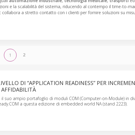
quali
automazione industriale
,
tecnologia medicale
,
trasporti
e
oni e la scalabilità del sistema, riducendo al contempo il time-to-ma
 collabora a stretto contatto con i clienti per fornire soluzioni su mis
2
1
VELLO DI “APPLICATION READINESS” PER INCREME
 AFFIDABILITÀ
 il suo ampio portafoglio di moduli COM (Computer-on-Module) in di
Ready.COM a questa edizione di embedded world NA (stand 2223).