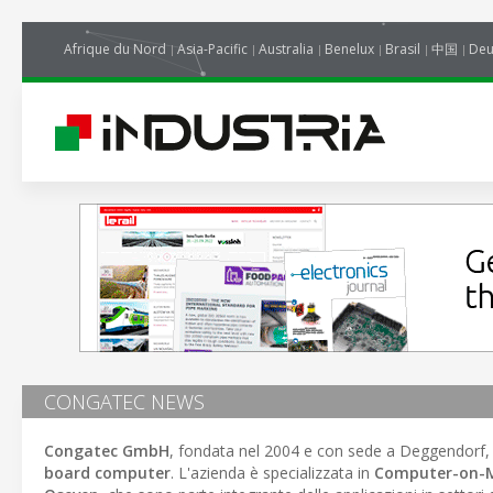
Afrique du Nord
Asia-Pacific
Australia
Benelux
Brasil
中国
Deu
CONGATEC NEWS
Congatec GmbH
, fondata nel 2004 e con sede a Deggendorf, 
board computer
. L'azienda è specializzata in
Computer-on-M