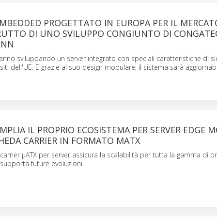
EMBEDDED PROGETTATO IN EUROPA PER IL MERCAT
RUTTO DI UNO SVILUPPO CONGIUNTO DI CONGATE
ENN
anno sviluppando un server integrato con speciali caratteristiche di s
siti dell'UE. E grazie al suo design modulare, il sistema sarà aggiornab
PLIA IL PROPRIO ECOSISTEMA PER SERVER EDGE 
HEDA CARRIER IN FORMATO ΜATX
arrier µATX per server assicura la scalabilità per tutta la gamma di p
 supporta future evoluzioni.