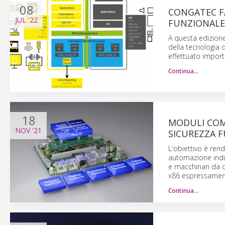
08
CONGATEC FA
JUL
'22
FUNZIONALE
A questa edizion
della tecnologia
effettuato importa
Continua…
18
MODULI COM 
NOV
'21
SICUREZZA 
L'obiettivo è rend
automazione indust
e macchinari da c
x86 espressamente
Continua…