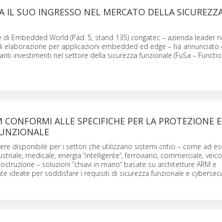
 IL SUO INGRESSO NEL MERCATO DELLA SICUREZZ
e di Embedded World (Pad. 5, stand 135) congatec – azienda leader ne
 di elaborazione per applicazioni embedded ed edge – ha annunciato 
nti investimenti nel settore della sicurezza funzionale (FuSa – Function
CONFORMI ALLE SPECIFICHE PER LA PROTEZIONE E
FUNZIONALE
ere disponibile per i settori che utilizzano sistemi critici – come ad 
riale, medicale, energia “intelligente“, ferroviario, commerciale, veic
ostruzione – soluzioni “chiavi in mano“ basate su architetture ARM e
 ideate per soddisfare i requisiti di sicurezza funzionale e cybersecu