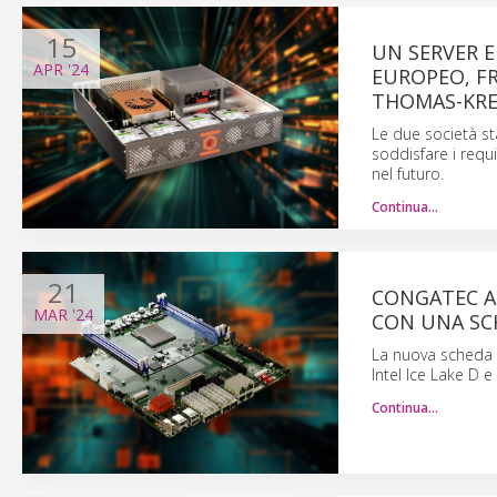
15
UN SERVER 
APR
'24
EUROPEO, F
THOMAS-KR
Le due società st
soddisfare i requi
nel futuro.
Continua…
21
CONGATEC AM
MAR
'24
CON UNA SC
La nuova scheda c
Intel Ice Lake D e
Continua…