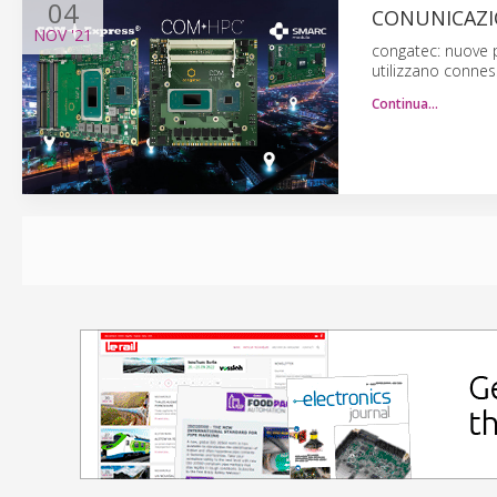
04
CONUNICAZIO
NOV
'21
congatec: nuove p
utilizzano connes
Continua…