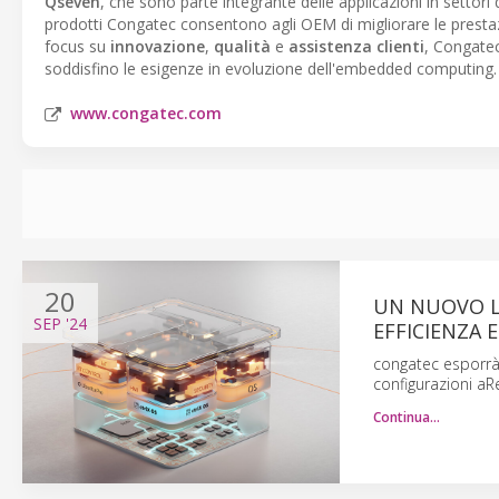
Qseven
, che sono parte integrante delle applicazioni in settori 
prodotti Congatec consentono agli OEM di migliorare le prestazi
focus su
innovazione
,
qualità
e
assistenza clienti
, Congatec
soddisfino le esigenze in evoluzione dell'embedded computing.
www.congatec.com
20
UN NUOVO LI
SEP
'24
EFFICIENZA E
congatec esporrà
configurazioni a
Continua…