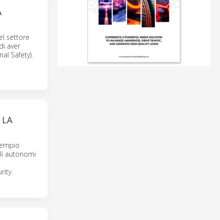
A
l settore
di aver
al Safety).
 LA
esempio
oli autonomi
rity.