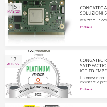
15
CONGATEC AG
MAY
'23
SOLUZIONI 
Realizzare un eco
Continua…
17
CONGATEC RI
AUG
'22
SATISFACTIO
IOT ED EMB
Il riconoscimento
importanti e prof
Continua…