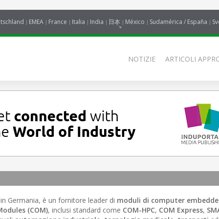
tschland
EMEA
France
Italia
India
日本
México
Sudamérica / España
Sv
NOTIZIE
ARTICOLI APPRO
in Germania, è un fornitore leader di
moduli di computer embedde
odules (COM)
, inclusi standard come
COM-HPC
,
COM Express
,
SM