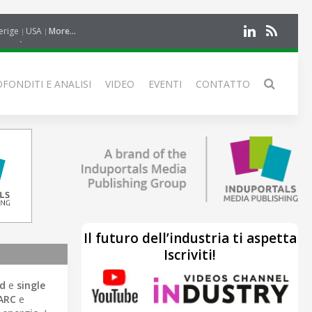
erige
USA
More...
FONDITI E ANALISI
VIDEO
EVENTI
CONTATTO
Il futuro dell’industria ti aspetta
Iscriviti!
d
e
single
ARC
e