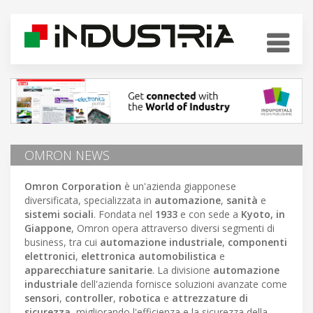
OMRON NEWS
Omron Corporation
è un'azienda giapponese
diversificata, specializzata in
automazione
,
sanità
e
sistemi sociali
. Fondata nel
1933
e con sede a
Kyoto, in
Giappone
, Omron opera attraverso diversi segmenti di
business, tra cui
automazione industriale
,
componenti
elettronici
,
elettronica automobilistica
e
apparecchiature sanitarie
. La divisione
automazione
industriale
dell'azienda fornisce soluzioni avanzate come
sensori
,
controller
,
robotica
e
attrezzature di
sicurezza
, migliorando l'efficienza e la sicurezza della