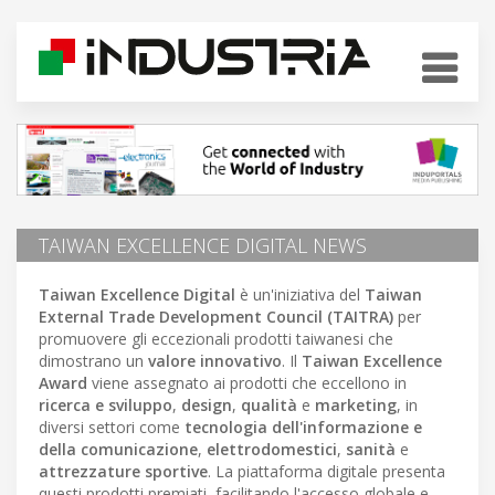
TAIWAN EXCELLENCE DIGITAL NEWS
Taiwan Excellence Digital
è un'iniziativa del
Taiwan
External Trade Development Council (TAITRA)
per
promuovere gli eccezionali prodotti taiwanesi che
dimostrano un
valore innovativo
. Il
Taiwan Excellence
Award
viene assegnato ai prodotti che eccellono in
ricerca e sviluppo
,
design
,
qualità
e
marketing
, in
diversi settori come
tecnologia dell'informazione e
della comunicazione
,
elettrodomestici
,
sanità
e
attrezzature sportive
. La piattaforma digitale presenta
questi prodotti premiati, facilitando l'accesso globale e