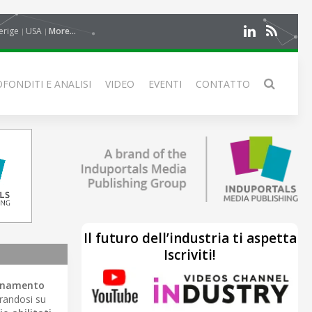
erige
USA
More...
FONDITI E ANALISI
VIDEO
EVENTI
CONTATTO
Il futuro dell’industria ti aspetta
Iscriviti!
binamento
randosi su