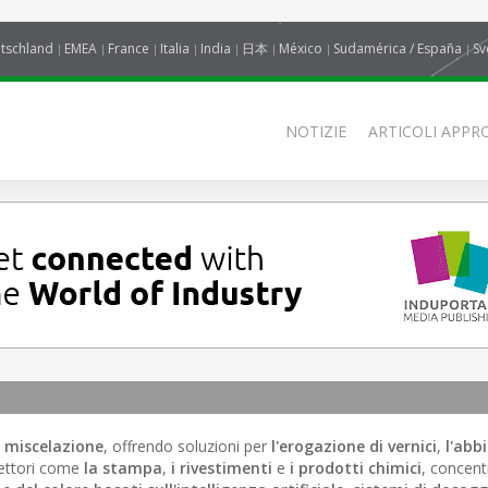
tschland
EMEA
France
Italia
India
日本
México
Sudamérica / España
Sv
NOTIZIE
ARTICOLI APPRO
e miscelazione
, offrendo soluzioni per
l'erogazione di vernici
,
l'ab
settori come
la stampa
,
i rivestimenti
e
i prodotti chimici
, concent