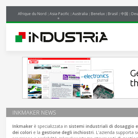
Afrique du Nord
Asia-Pacific
Australia
Benelux
Brasil
中国
Deu
INKMAKER NEWS
Inkmaker
è specializzata in
sistemi industriali di dosaggio 
dei colori
e la
gestione degli inchiostri
. L'azienda supporta 