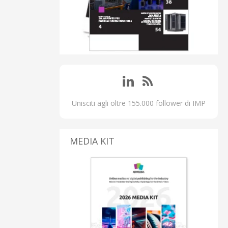
Unisciti agli oltre 155.000 follower di IMP
MEDIA KIT