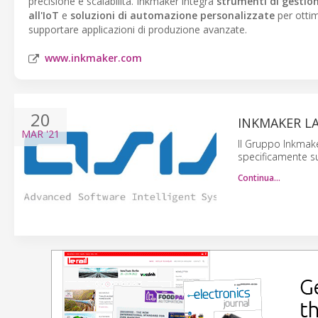
precisione e scalabilità. Inkmaker integra
strumenti di gestione
all'IoT
e
soluzioni di automazione personalizzate
per ottim
supportare applicazioni di produzione avanzate.
www.inkmaker.com
20
INKMAKER L
MAR
'21
Il Gruppo Inkmak
specificamente su
Continua…