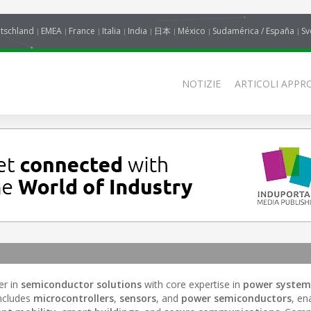
tschland
EMEA
France
Italia
India
日本
México
Sudamérica / España
Sv
NOTIZIE
ARTICOLI APPRO
er in
semiconductor solutions
with core expertise in
power system
 includes
microcontrollers
,
sensors
, and
power semiconductors
, en