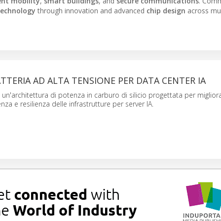
ent mobility
,
smart buildings
, and
secure communications
. Comm
technology
through innovation and advanced
chip design
across mul
TTERIA AD ALTA TENSIONE PER DATA CENTER IA
 un'architettura di potenza in carburo di silicio progettata per miglior
enza e resilienza delle infrastrutture per server IA.