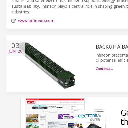
smarter and safer electronics. Infineon supports
energy-effici
sustainability
, Infineon plays a central role in shaping
green 
industries.
www.infineon.com
03
BACKUP A BA
JUN
'26
Infineon presenta
di potenza, effici
Continua…