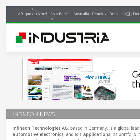
Afrique du Nord
Asia-Pacific
Australia
Benelux
Brasil
中国
Deu
INFINEON NEWS
Infineon Technologies AG
, based in Germany, is a global lead
automotive electronics
, and
IoT applications
. Its portfolio