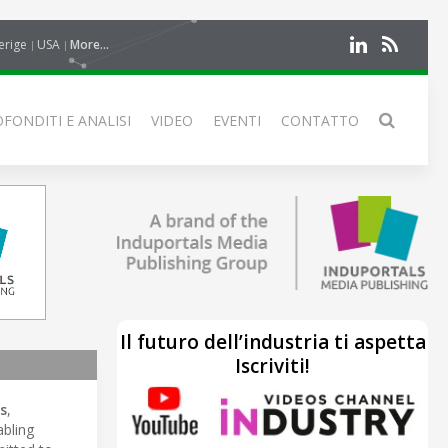
erige
USA
More...
FONDITI E ANALISI
VIDEO
EVENTI
CONTATTO
Il futuro dell’industria ti aspetta
Iscriviti!
s
,
abling