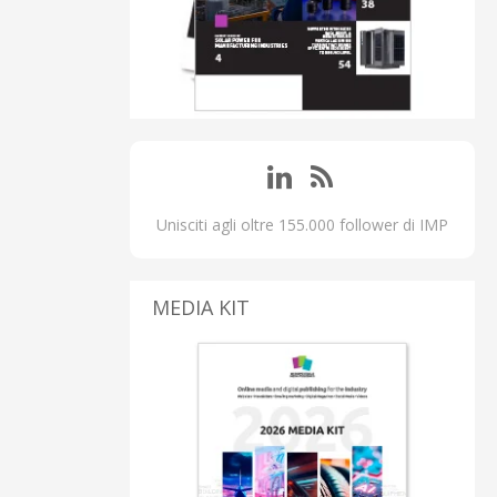
Unisciti agli oltre 155.000 follower di IMP
MEDIA KIT